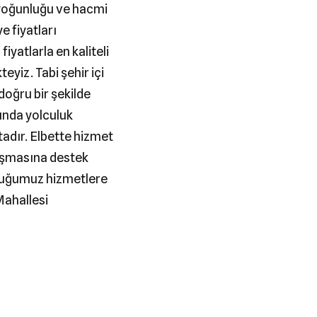
 yoğunluğu ve hacmi
e fiyatları
yatlarla en kaliteli
yiz. Tabi şehir içi
doğru bir şekilde
ında yolculuk
adır. Elbette hizmet
laşmasına destek
lduğumuz hizmetlere
Mahallesi