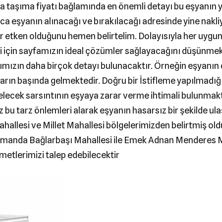
şya taşıma fiyatı bağlamında en önemli detayı bu eşyanın
ca eşyanın alınacağı ve bırakılacağı adresinde yine nakliy
 etken olduğunu hemen belirtelim. Dolayısıyla her uygun fi
i için sayfamızın ideal çözümler sağlayacağını düşünmekte
ımızın daha birçok detayı bulunacaktır. Örneğin eşyanın 
ların başında gelmektedir. Doğru bir İstifleme yapılmadığ
lecek sarsıntının eşyaya zarar verme ihtimali bulunmakt
bu tarz önlemleri alarak eşyanın hasarsız bir şekilde u
ahallesi ve Millet Mahallesi bölgelerimizden belirtmiş o
ı zamanda Bağlarbaşı Mahallesi ile Emek Adnan Menderes 
metlerimizi talep edebilecektir