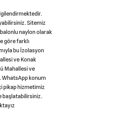
ilgilendirmektedir.
abilirsiniz. Sitemiz
 balonlu naylon olarak
e göre farklı
mıyla bu İzolasyon
allesi ve Konak
nü Mahallesi ve
yiz. WhatsApp konum
çi pikap hizmetimiz
başlatabilirsiniz.
aktayız