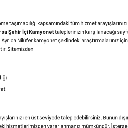
eme taşımacılığı kapsamındaki tüm hizmet arayışlarınız
rsa Şehir İçi Kamyonet
taleplerinizin karşılanacağı sa
. Ayrıca Nilüfer kamyonet şeklindeki araştırmalarınız içi
ır. Sitemizden
ığı
yat
ışlarınızı en üst seviyede talep edebilirsiniz. Bunun dı
deki hizmetlerimizden yararlanmanız mümkündür. İstersen