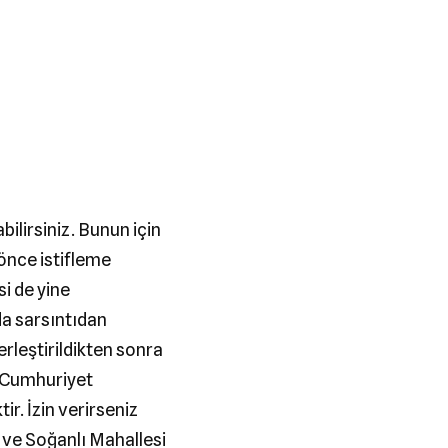
ilirsiniz. Bunun için
önce istifleme
i de yine
da sarsıntıdan
rleştirildikten sonra
ş Cumhuriyet
r. İzin verirseniz
 ve Soğanlı Mahallesi