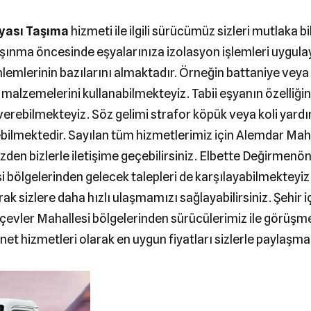
şyası Taşıma
hizmeti ile ilgili sürücümüz sizleri mutlaka b
aşınma öncesinde eşyalarınıza izolasyon işlemleri uygulay
lemlerinin bazılarını almaktadır. Örneğin battaniye veya
 malzemelerini kullanabilmekteyiz. Tabii eşyanın özelliğin
erebilmekteyiz. Söz gelimi strafor köpük veya koli yardı
bilmektedir. Sayılan tüm hizmetlerimiz için Alemdar Mah
zden bizlerle iletişime geçebilirsiniz. Elbette Değirmenö
si bölgelerinden gelecek talepleri de karşılayabilmekte
k sizlere daha hızlı ulaşmamızı sağlayabilirsiniz. Şehir i
çevler Mahallesi bölgelerinden sürücülerimiz ile görüşme 
net hizmetleri olarak en uygun fiyatları sizlerle paylaşm