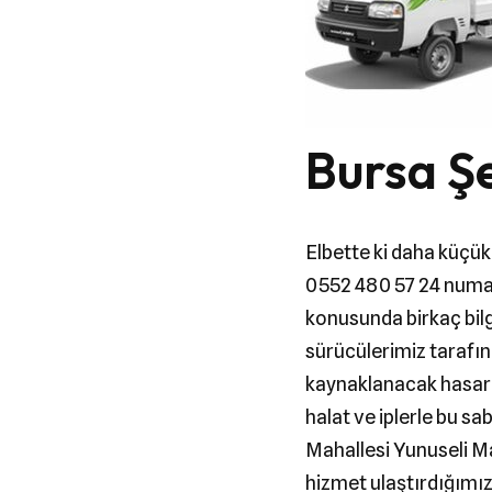
Bursa Şe
Elbette ki daha küçük
0552 480 57 24 numara
konusunda birkaç bilg
sürücülerimiz tarafı
kaynaklanacak hasarla
halat ve iplerle bu s
Mahallesi Yunuseli Ma
hizmet ulaştırdığımız