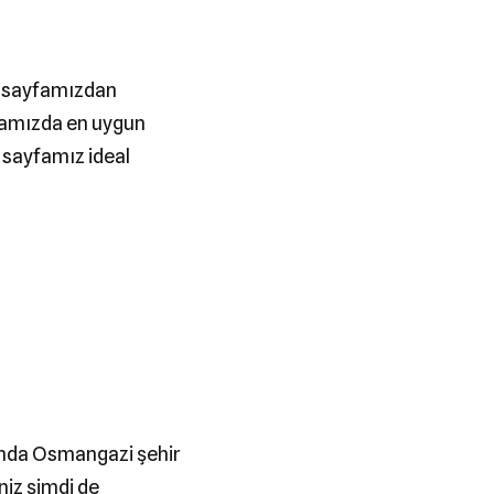
ı sayfamızdan
yfamızda en uygun
n sayfamız ideal
şında Osmangazi şehir
iz şimdi de