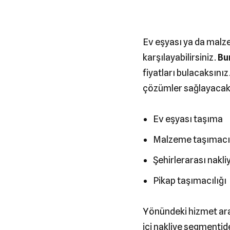
Ev eşyası ya da malz
karşılayabilirsiniz.
Bu
fiyatları bulacaksınız
çözümler sağlayacakt
Ev eşyası taşıma
Malzeme taşımacıl
Şehirlerarası nakli
Pikap taşımacılığı
Yönündeki hizmet aray
içi nakliye segmenti