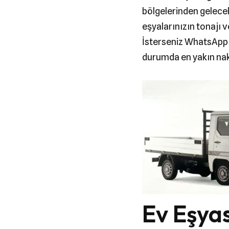
bölgelerinden gelecek
eşyalarınızın tonajı v
İsterseniz WhatsApp u
durumda en yakın nakl
Ev Eşya