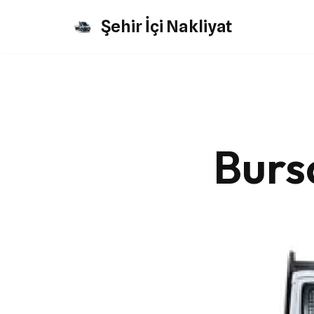
Şehir İçi Nakliyat
İçeriğe
geç
Burs