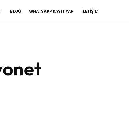
T
BLOĞ
WHATSAPP KAYIT YAP
İLETIŞIM
yonet